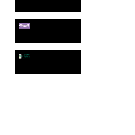
Otra excelente reseña en el
blog Libros que hay que
leer
Excelente reseña de La
Pluma Dorada en el Templo
de la Lectura
Firmando en la Feria del
Libro de Vitoria-Gasteiz,
abril 2017
Este sábado 22, firma de
libros en el Corte Inglés de
Vitoria-Gasteiz