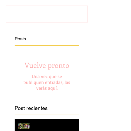
Escribir un comentario...
Posts
Vuelve pronto
Una vez que se
publiquen entradas, las
verás aquí.
Post recientes
Relato corto "26 de abril,
año 1521"