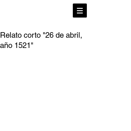
SONIA GALDOS
Relato corto "26 de abril,
año 1521"
Este pasado fin de semana, El Correo 
Alava publicó un suplemento especial 
para conmemorar el 25 aniversario del 
Anillo Verde de Vitoria-Gasteiz. Estoy 
muy contenta de haber podido 
participar con un relato histórico situado 
en la batalla de Durana entre los 
hombres de Carlos I, representados por 
el Diputado General de Alava, y don 
Pedro López de Ayala, el comunero 
alavés.