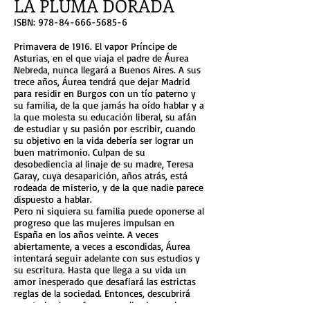
LA PLUMA DORADA
ISBN:
978-84-666-5685-6
Primavera de 1916. El vapor Príncipe de
Asturias, en el que viaja el padre de Áurea
Nebreda, nunca llegará a Buenos Aires. A sus
trece años, Áurea tendrá que dejar Madrid
para residir en Burgos con un tío paterno y
su familia, de la que jamás ha oído hablar y a
la que molesta su educación liberal, su afán
de estudiar y su pasión por escribir, cuando
su objetivo en la vida debería ser lograr un
buen matrimonio. Culpan de su
desobediencia al linaje de su madre, Teresa
Garay, cuya desaparición, años atrás, está
rodeada de misterio, y de la que nadie parece
dispuesto a hablar.
Pero ni siquiera su familia puede oponerse al
progreso que las mujeres impulsan en
España en los años veinte. A veces
abiertamente, a veces a escondidas, Áurea
intentará seguir adelante con sus estudios y
su escritura. Hasta que llega a su vida un
amor inesperado que desafiará las estrictas
reglas de la sociedad. Entonces, descubrirá
que todos los esfuerzos realizados no han